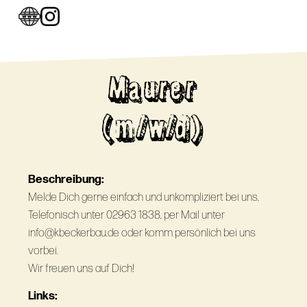
Maurer
(m/w/d)
Beschreibung:
Melde Dich gerne einfach und unkompliziert bei uns.
Telefonisch unter 02963 1838, per Mail unter
info@kbeckerbau.de oder komm persönlich bei uns
vorbei.
Wir freuen uns auf Dich!
Links: