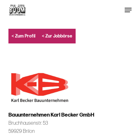
Skip
Menu
to
Close
main
Menu
content
< Zum Profil
< Zur Jobbörse
Bauunternehmen Karl Becker GmbH
Bruchhausenstr. 53
59929 Brilon