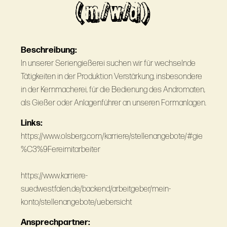
(m/w/d)
Beschreibung:
In unserer Seriengießerei suchen wir für wechselnde
Tätigkeiten in der Produktion Verstärkung, insbesondere
in der Kernmacherei, für die Bedienung des Andromaten,
als Gießer oder Anlagenführer an unseren Formanlagen.
Links:
https://www.olsberg.com/karriere/stellenangebote/#gie
%C3%9Fereimitarbeiter
https://www.karriere-
suedwestfalen.de/backend/arbeitgeber/mein-
konto/stellenangebote/uebersicht
Ansprechpartner: