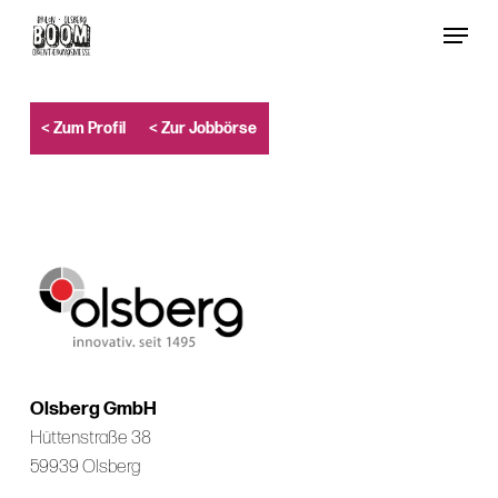
Skip
Menu
to
Close
main
Menu
content
< Zum Profil
< Zur Jobbörse
Olsberg GmbH
Hüttenstraße 38
59939 Olsberg