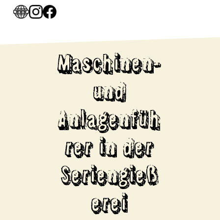
Maschinen-
und
Anlagenfüh
rer in der
Seriengieß
erei