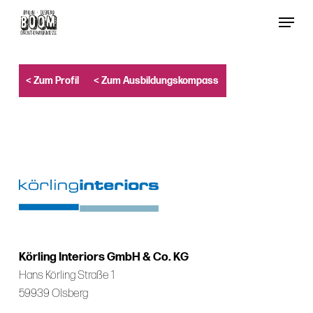
Skip
Menu
to
Close
main
Menu
content
< Zum Profil
< Zum Ausbildungskompass
Körling Interiors GmbH & Co. KG
Hans Körling Straße 1
59939 Olsberg