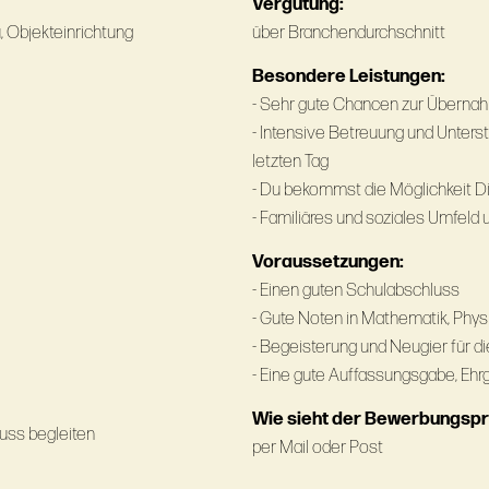
Vergütung:
 Objekteinrichtung
über Branchendurchschnitt
Besondere Leistungen:
- Sehr gute Chancen zur Überna
- Intensive Betreuung und Unters
letzten Tag
- Du bekommst die Möglichkeit Di
- Familiäres und soziales Umfeld
Voraussetzungen:
- Einen guten Schulabschluss
- Gute Noten in Mathematik, Physi
- Begeisterung und Neugier für d
- Eine gute Auffassungsgabe, Ehr
Wie sieht der Bewerbungsp
luss begleiten
per Mail oder Post