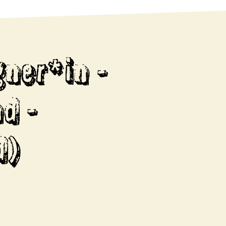
gner*in -
d -
d)