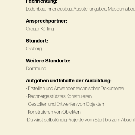
Fachrichtung:
Ladenbau, Innenausbau, Ausstellungsbau, Museumsbau,
Ansprechpartner:
Gregor Körling
Standort:
Olsberg
Weitere Standorte:
Dortmund
Aufgaben und Inhalte der Ausbildung:
- Erstellen und Anwenden technischer Dokumente
- Rechnergestütztes Konstruieren
- Gestalten und Entwerfen von Objekten
- Konstruieren von Objekten
-Du wirst selbständig Projekte vom Start bis zum Absch