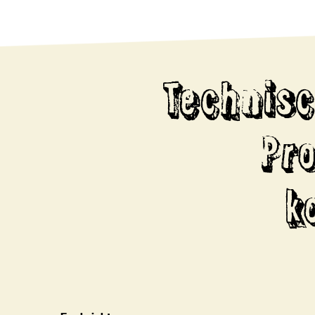
Technisc
Pr
k