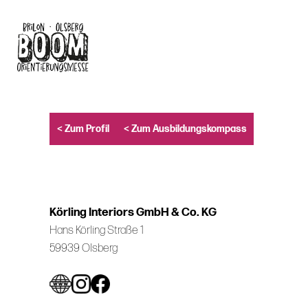
Skip
to
main
content
< Zum Profil
< Zum Ausbildungskompass
Körling Interiors GmbH & Co. KG
Hans Körling Straße 1
59939 Olsberg