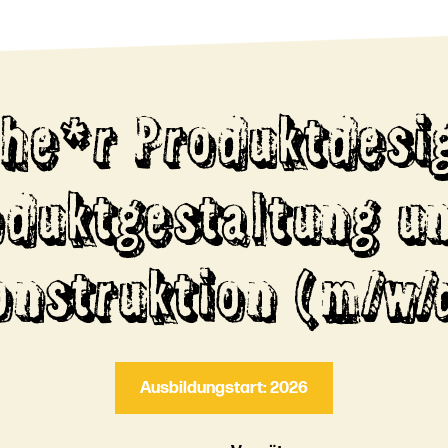
he*r Produktdesi
oduktgestaltung un
onstruktion (m/w/
Ausbildungstart: 2026