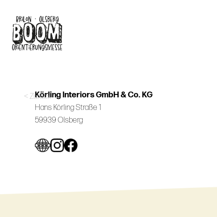
Skip
to
main
content
Körling Interiors GmbH & Co. KG
< Zurück
Hans Körling Straße 1
59939 Olsberg