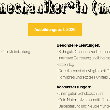
mechaniker*in (m
Ausbildungstart: 2026
Besondere Leistungen:
 Objekteinrichtung
- Sehr gute Chancen zur Überna
- Intensive Betreuung und Unters
letzten Tag
- Du bekommst die Möglichkeit Di
- Familiäres und soziales Umfeld
Voraussetzungen:
- Einen guten Schulabschluss
- Gute Noten in Mathematik, Techn
- Begeisterung und Neugier für d